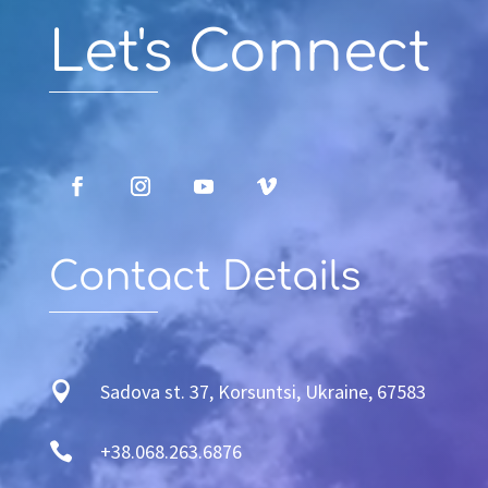
Let's Connect
Contact Details

Sadova st. 37, Korsuntsi, Ukraine, 67583

+38.068.263.6876