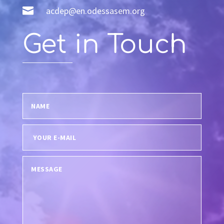

acdep@en.odessasem.org
Get in Touch