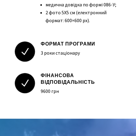
медична довідка по формі 086-У;
2 фото 5Х5 см (електронний
формат: 600×600 px).
ФОРМАТ ПРОГРАМИ
N
3 роки стаціонару
ФІНАНСОВА
N
ВІДПОВІДАЛЬНІСТЬ
960
0
грн
Video
Player