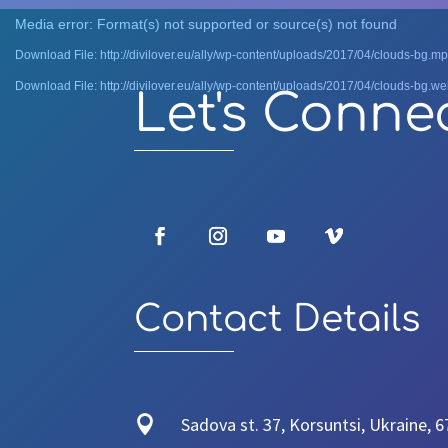
Video
Media error: Format(s) not supported or source(s) not found
Player
Download File: http://divilover.eu/ally/wp-content/uploads/2017/04/clouds-bg.m
Download File: http://divilover.eu/ally/wp-content/uploads/2017/04/clouds-bg.w
Let's Conne
Contact Details

Sadova st. 37, Korsuntsi, Ukraine, 