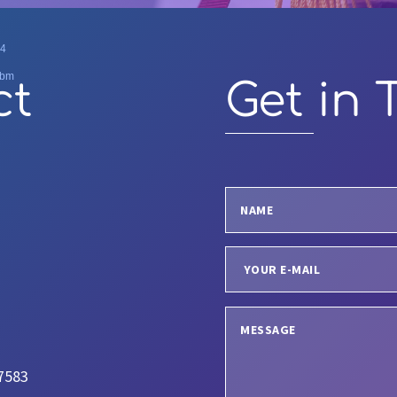
p4
ebm
ct
Get in 
67583