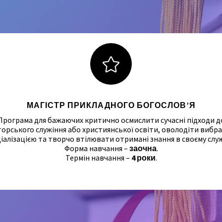

МАГІСТР ПРИКЛАДНОГО БОГОСЛОВ’Я
Програма для бажаючих критично осмислити сучасні підходи д
торського служіння або християнської освіти, оволодіти вибр
іалізацією та творчо втілювати отримані знання в своєму служ
Форма навчання –
заочна
.
Термін навчання –
4 роки
.