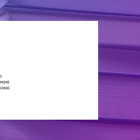
о
аною
інні.