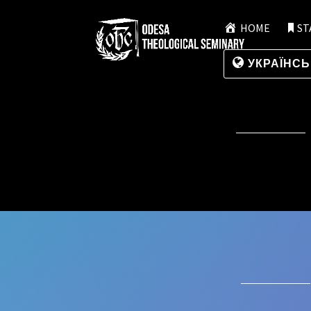
HOME
ST
УКРАЇНС