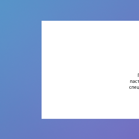
пас
спец