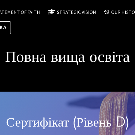
ATEMENT OF FAITH
STRATEGIC VISION
OUR HISTO
ЬКА
Повна вища освіта
Сертифікат (Рівень D)